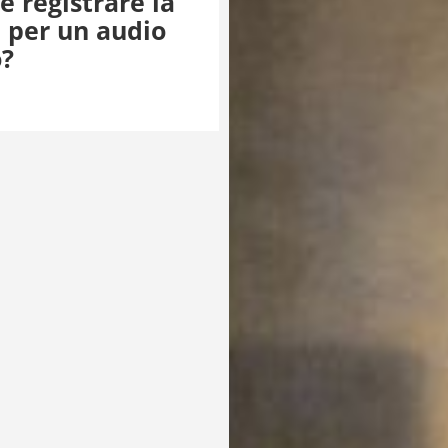
 registrare la
 per un audio
o?