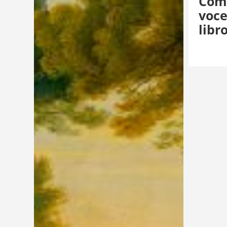
Come
voce
libr