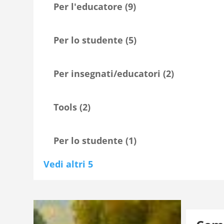
realizzare
Per l'educatore
(9)
questo
progetto al
fine di
Per lo studente
(5)
vedere
emergere
altre
Per insegnati/educatori
(2)
iniziative
che
condividono
Tools
(2)
le nostre
missioni.
Per lo studente
(1)
Vedi altri 5