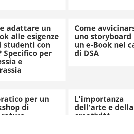
e adattare un
Come avvicinars
ok alle esigenze
uno storyboard 
i studenti con
un e-Book nel c
 Specifico per
di DSA
essia e
rassia
pratico per un
L'importanza
shop di
dell'arte e della
eratura
creatività
nell'educazione