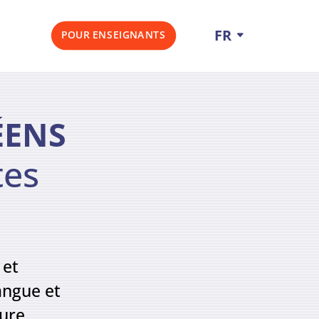
FR
POUR ENSEIGNANTS
ÉENS
tes
 et
angue et
ture