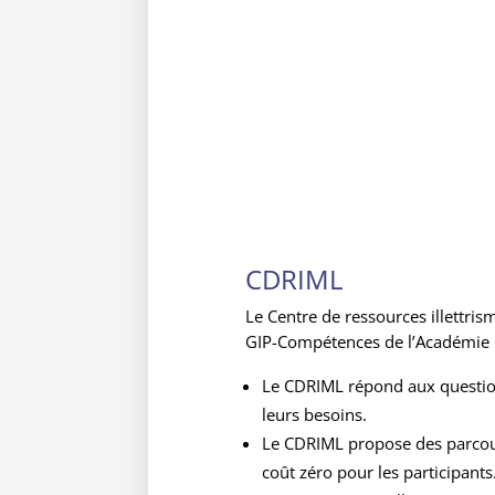
écrivez-nous.
de mener à
Nous vous
bien ce
répondrons
projet afin
dès que
que puissent
possible.
émerger
d'autres
initiatives
partageant
nos
missions.
CDRIML
Le Centre de ressources illettris
GIP-Compétences de l’Académie de 
Le CDRIML répond aux questions
leurs besoins.
Le CDRIML propose des parcours 
coût zéro pour les participants