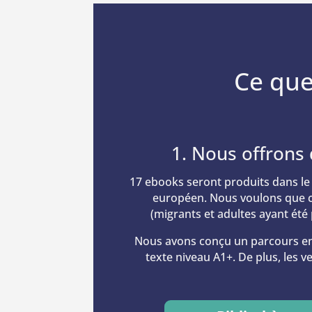
associé,
permettent
écrivez-
de mener à
nous. Nous
bien ce
vous
projet afin
répondrons
que puissent
Ce que
dès que
émerger
possible.
d'autres
initiatives
partageant
nos
1. Nous offrons 
missions.
17 ebooks seront produits dans le c
européen. Nous voulons que ces
(migrants et adultes ayant été p
Nous avons conçu un parcours en t
texte niveau A1+. De plus, les