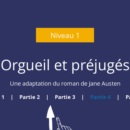
Niveau 1
Orgueil et préjugés
Une adaptation du roman de Jane Austen
 1
|
Partie 2
|
Partie 3
|
Partie 4
|
P