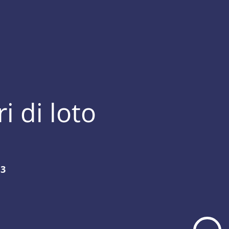
i di loto
 3