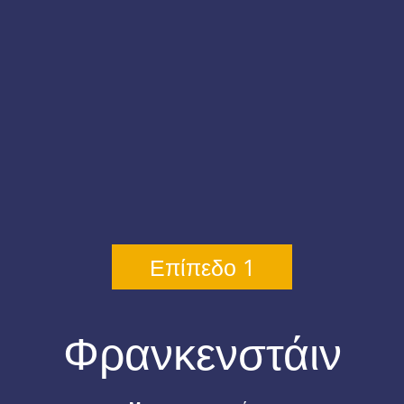
Επίπεδο 1
Φρανκενστάιν